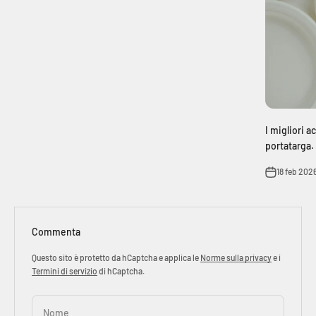
I migliori a
portatarga.
18 feb 202
Commenta
Questo sito è protetto da hCaptcha e applica le
Norme sulla privacy
e i
Termini di servizio
di hCaptcha.
Nome