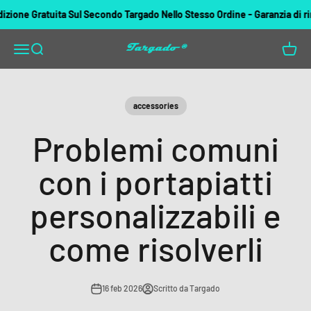
Vai al contenuto
ne Gratuita Sul Secondo Targado Nello Stesso Ordine - Garanzia di rimbor
Targado
Apri il menu di navigazione
Mostra il menu di ricerca
Mostra 
accessories
Problemi comuni
con i portapiatti
personalizzabili e
come risolverli
16 feb 2026
Scritto da Targado