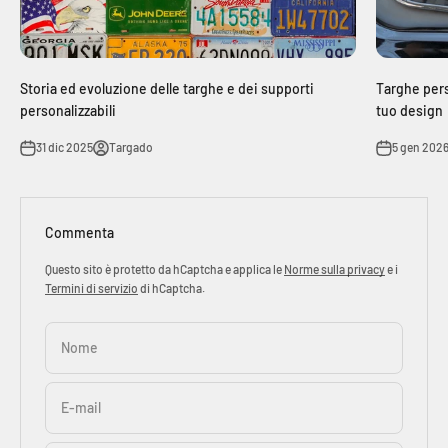
Storia ed evoluzione delle targhe e dei supporti
Targhe perso
personalizzabili
tuo design
31 dic 2025
Targado
5 gen 202
Commenta
Questo sito è protetto da hCaptcha e applica le
Norme sulla privacy
e i
Termini di servizio
di hCaptcha.
Nome
E-mail