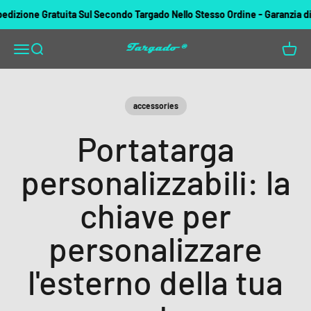
Vai al contenuto
zione Gratuita Sul Secondo Targado Nello Stesso Ordine - Garanzia di rim
Targado
Apri il menu di navigazione
Mostra il menu di ricerca
Mostra 
accessories
Portatarga
personalizzabili: la
chiave per
personalizzare
l'esterno della tua