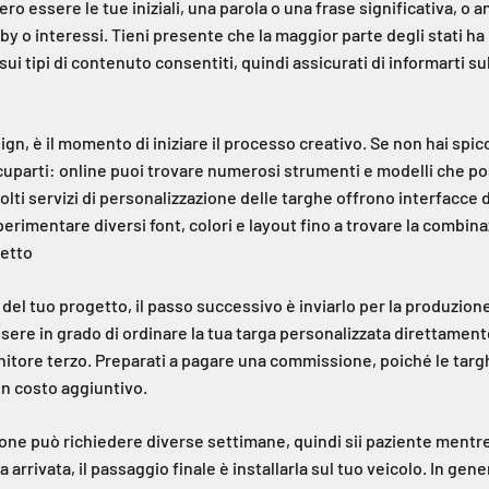
o essere le tue iniziali, una parola o una frase significativa, o
by o interessi. Tieni presente che la maggior parte degli stati ha 
sui tipi di contenuto consentiti, quindi assicurati di informarti su
sign, è il momento di iniziare il processo creativo. Se non hai spic
cuparti: online puoi trovare numerosi strumenti e modelli che po
 Molti servizi di personalizzazione delle targhe offrono interfacce
perimentare diversi font, colori e layout fino a trovare la combin
getto
del tuo progetto, il passo successivo è inviarlo per la produzion
ssere in grado di ordinare la tua targa personalizzata direttament
rnitore terzo. Preparati a pagare una commissione, poiché le tar
 costo aggiuntivo.
ione può richiedere diverse settimane, quindi sii paziente mentre
 arrivata, il passaggio finale è installarla sul tuo veicolo. In gener