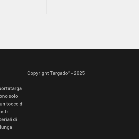
Copyright Targado® - 2025
portatarga
sono solo
un tocco di
ostri
eriali di
 lunga