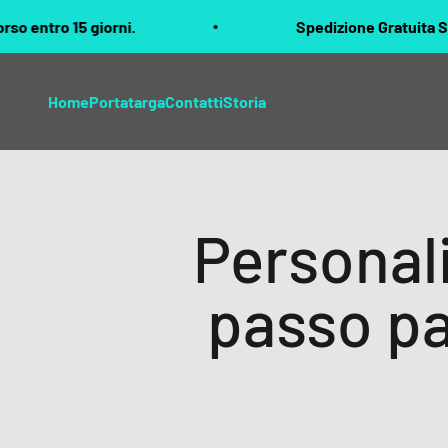
Vai al contenuto
giorni.
Spedizione Gratuita Sul Secondo T
Home
Portatarga
Contatti
Storia
Personali
passo pa