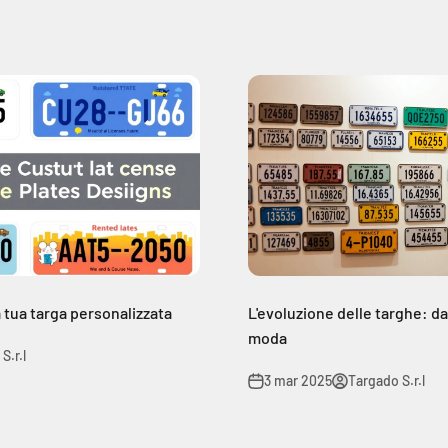
a tua targa personalizzata
L'evoluzione delle targhe: da 
moda
S.r.l
3 mar 2025
Targado S.r.l