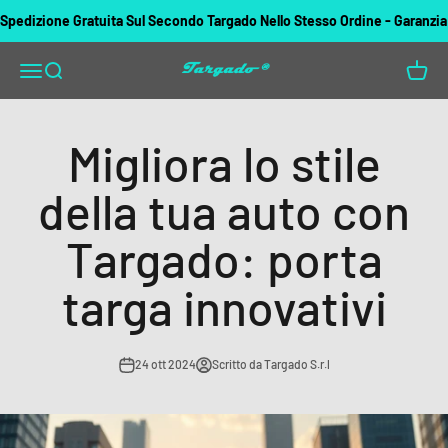
Vai al contenuto
edizione Gratuita Sul Secondo Targado Nello Stesso Ordine - Garanzia di 
Targado
Apri il menu di navigazione
Mostra il menu di ricerca
Mostra 
Migliora lo stile
della tua auto con
Targado: porta
targa innovativi
24 ott 2024
Scritto da Targado S.r.l