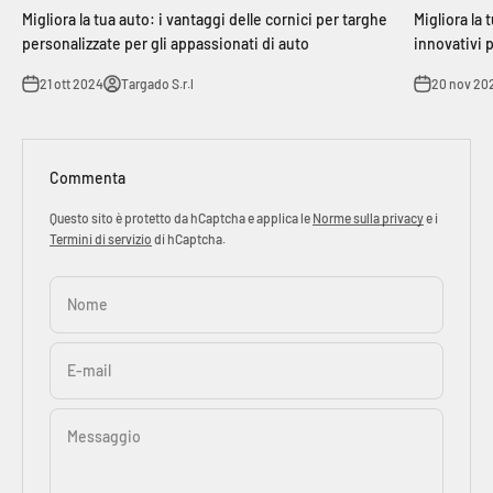
Migliora la tua auto: i vantaggi delle cornici per targhe
Migliora la
personalizzate per gli appassionati di auto
innovativi p
21 ott 2024
Targado S.r.l
20 nov 20
Commenta
Questo sito è protetto da hCaptcha e applica le
Norme sulla privacy
e i
Termini di servizio
di hCaptcha.
Nome
E-mail
Messaggio