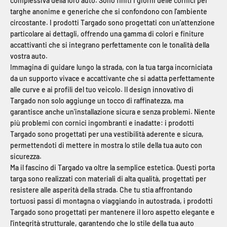
complessiva della loro auto. Sono finiti i giorni delle cornici per
targhe anonime e generiche che si confondono con l'ambiente
circostante. I prodotti Targado sono progettati con un'attenzione
particolare ai dettagli, offrendo una gamma di colori e finiture
accattivanti che si integrano perfettamente con le tonalità della
vostra auto.
Immagina di guidare lungo la strada, con la tua targa incorniciata
da un supporto vivace e accattivante che si adatta perfettamente
alle curve e ai profili del tuo veicolo. Il design innovativo di
Targado non solo aggiunge un tocco di raffinatezza, ma
garantisce anche un'installazione sicura e senza problemi. Niente
più problemi con cornici ingombranti e inadatte: i prodotti
Targado sono progettati per una vestibilità aderente e sicura,
permettendoti di mettere in mostra lo stile della tua auto con
sicurezza.
Ma il fascino di Targado va oltre la semplice estetica. Questi porta
targa sono realizzati con materiali di alta qualità, progettati per
resistere alle asperità della strada. Che tu stia affrontando
tortuosi passi di montagna o viaggiando in autostrada, i prodotti
Targado sono progettati per mantenere il loro aspetto elegante e
l'integrità strutturale, garantendo che lo stile della tua auto