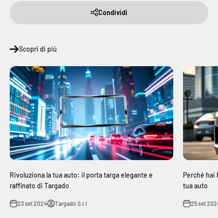
Condividi
Scopri di più
Rivoluziona la tua auto: il porta targa elegante e
Perché hai 
raffinato di Targado
tua auto
23 set 2024
Targado S.r.l
25 set 202