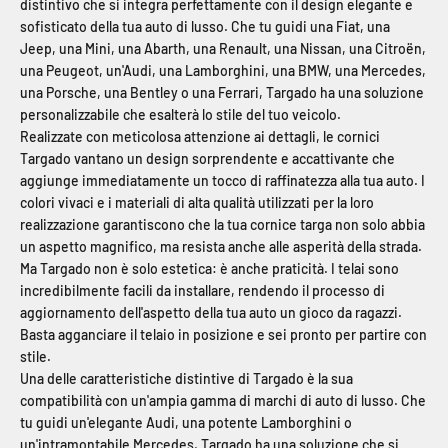
distintivo che si integra perfettamente con il design elegante e
sofisticato della tua auto di lusso. Che tu guidi una Fiat, una
Jeep, una Mini, una Abarth, una Renault, una Nissan, una Citroën,
una Peugeot, un'Audi, una Lamborghini, una BMW, una Mercedes,
una Porsche, una Bentley o una Ferrari, Targado ha una soluzione
personalizzabile che esalterà lo stile del tuo veicolo.
Realizzate con meticolosa attenzione ai dettagli, le cornici
Targado vantano un design sorprendente e accattivante che
aggiunge immediatamente un tocco di raffinatezza alla tua auto. I
colori vivaci e i materiali di alta qualità utilizzati per la loro
realizzazione garantiscono che la tua cornice targa non solo abbia
un aspetto magnifico, ma resista anche alle asperità della strada.
Ma Targado non è solo estetica: è anche praticità. I ​​telai sono
incredibilmente facili da installare, rendendo il processo di
aggiornamento dell'aspetto della tua auto un gioco da ragazzi.
Basta agganciare il telaio in posizione e sei pronto per partire con
stile.
Una delle caratteristiche distintive di Targado è la sua
compatibilità con un'ampia gamma di marchi di auto di lusso. Che
tu guidi un'elegante Audi, una potente Lamborghini o
un'intramontabile Mercedes, Targado ha una soluzione che si