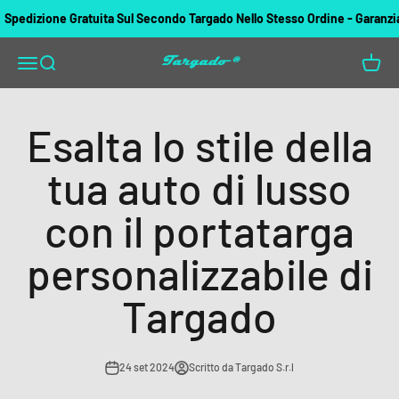
Vai al contenuto
pedizione Gratuita Sul Secondo Targado Nello Stesso Ordine - Garanzia di
Targado
Apri il menu di navigazione
Mostra il menu di ricerca
Mostra 
Esalta lo stile della
tua auto di lusso
con il portatarga
personalizzabile di
Targado
24 set 2024
Scritto da Targado S.r.l