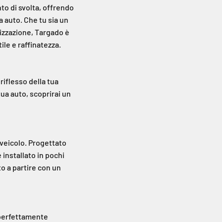
to di svolta, offrendo
a auto. Che tu sia un
izzazione, Targado è
tile e raffinatezza.
riflesso della tua
ua auto, scoprirai un
 veicolo. Progettato
 installato in pochi
o a partire con un
a perfettamente