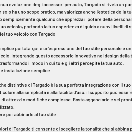
nua evoluzione degli accessori per auto, Targado si rivela un pun
solo ha uno scopo pratico, ma valorizza anche l'estetica della tu
o semplicemente qualcuno che apprezza il potere della personal
tuo veicolo, portando la tua esperienza di guida a nuovi livelli di s
 del tuo veicolo con Targado
mplice portatarga: è un'espressione del tuo stile personale e un 
eicolo. Integrando questo accessorio innovativo nel design della t
rasformando il modo in cui tu e gli altri percepite la tua auto.
 e installazione semplice
che distintive di Targado è la sua perfetta integrazione con il tuo
icolare alla semplicità e alla facilità d'uso, il supporto può essere
 di attrezzi o modifiche complesse. Basta agganciarlo e sei pront
lizzato.
ore per abbinarle al tuo stile
olori di Targado ti consente di scegliere la tonalità che si abbin