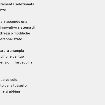
uratamente selezionata
enze.
e si nasconde una
'innovativo sistema di
ttrezzi o modifiche
personalizzato.
tarsi a un'ampia
cifiche del tuo
imensioni, Targado ha
tuo veicolo.
to della tua auto,
che si abbina