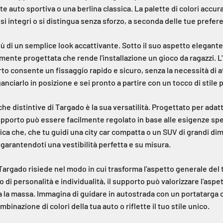
te auto sportiva o una berlina classica. La palette di colori acc
i integri o si distingua senza sforzo, a seconda delle tue prefer
ù di un semplice look accattivante. Sotto il suo aspetto elegant
ente progettata che rende l'installazione un gioco da ragazzi. L
o consente un fissaggio rapido e sicuro, senza la necessità di a
ciarlo in posizione e sei pronto a partire con un tocco di stile 
che distintive di Targado è la sua versatilità. Progettato per adat
upporto può essere facilmente regolato in base alle esigenze spe
fica che, che tu guidi una city car compatta o un SUV di grandi d
, garantendoti una vestibilità perfetta e su misura.
 Targado risiede nel modo in cui trasforma l'aspetto generale del 
i personalità e individualità, il supporto può valorizzare l'aspet
ra la massa. Immagina di guidare in autostrada con un portatarga 
binazione di colori della tua auto o riflette il tuo stile unico.