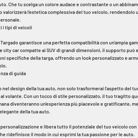
 auto. Che tu scelga un colore audace e contrastante o un abbinam
o valorizzerà l'estetica complessiva del tuo veicolo, rendendolo 
 personale.
 i tipi di veicoli
di Targado garantisce una perfetta compatibilità con un'ampia ga
lle city car compatte ai SUV di grandi dimensioni, il supporto può
oni specifiche della targa, offrendo un look personalizzato e arm
olo.
enza di guida
nel design della tua auto, non solo trasformerai l'aspetto del tuo
 al volante. Con un tocco di stile personalizzato, il tuo tragitto qu
imana diventeranno un'esperienza più piacevole e gratificante, m
elegante della tua auto.
a personalizzazione e libera tutto il potenziale del tuo veicolo con
he ridefinisce il modo in cui esprimi la tua passione per le auto.