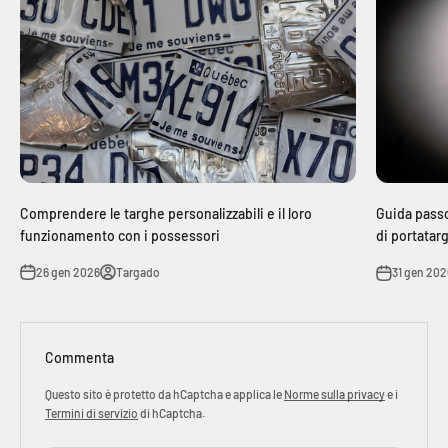
Comprendere le targhe personalizzabili e il loro
Guida passo
funzionamento con i possessori
di portatar
26 gen 2026
Targado
31 gen 202
Commenta
Questo sito è protetto da hCaptcha e applica le
Norme sulla privacy
e i
Termini di servizio
di hCaptcha.