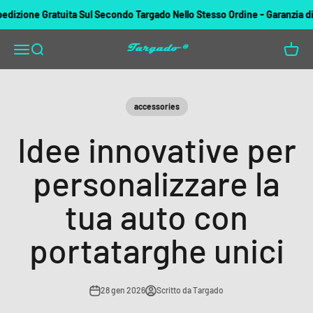
Vai al contenuto
ione Gratuita Sul Secondo Targado Nello Stesso Ordine - Garanzia di rim
Targado
Apri il menu di navigazione
Mostra il menu di ricerca
Mostra 
accessories
Idee innovative per
personalizzare la
tua auto con
portatarghe unici
28 gen 2026
Scritto da Targado