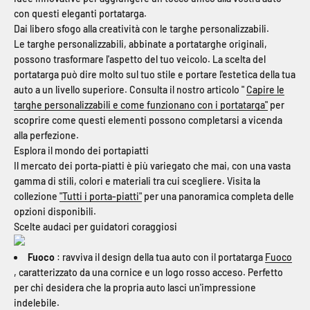
con questi eleganti portatarga.
Dai libero sfogo alla creatività con le targhe personalizzabili.
Le targhe personalizzabili, abbinate a portatarghe originali,
possono trasformare l'aspetto del tuo veicolo. La scelta del
portatarga può dire molto sul tuo stile e portare l'estetica della tua
auto a un livello superiore. Consulta il nostro articolo "
Capire le
targhe personalizzabili e come funzionano con i portatarga"
per
scoprire come questi elementi possono completarsi a vicenda
alla perfezione.
Esplora il mondo dei portapiatti
Il mercato dei porta-piatti è più variegato che mai, con una vasta
gamma di stili, colori e materiali tra cui scegliere. Visita la
collezione
"Tutti i porta-piatti"
per una panoramica completa delle
opzioni disponibili.
Scelte audaci per guidatori coraggiosi
Fuoco
: ravviva il design della tua auto con il portatarga
Fuoco
, caratterizzato da una cornice e un logo rosso acceso. Perfetto
per chi desidera che la propria auto lasci un'impressione
indelebile.