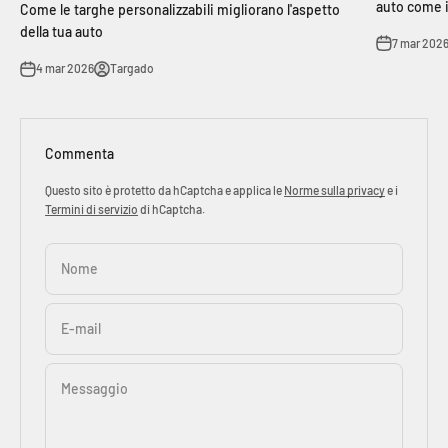
auto come i
Come le targhe personalizzabili migliorano l'aspetto
della tua auto
7 mar 202
4 mar 2026
Targado
Commenta
Questo sito è protetto da hCaptcha e applica le
Norme sulla privacy
e i
Termini di servizio
di hCaptcha.
Nome
E-mail
Messaggio