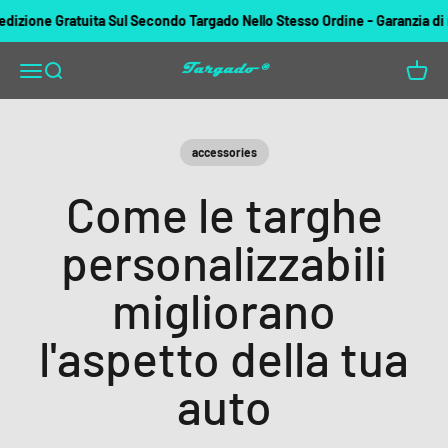
Vai al contenuto
ione Gratuita Sul Secondo Targado Nello Stesso Ordine - Garanzia di rimb
Targado
Apri il menu di navigazione
Mostra il menu di ricerca
Mostra 
accessories
Come le targhe
personalizzabili
migliorano
l'aspetto della tua
auto