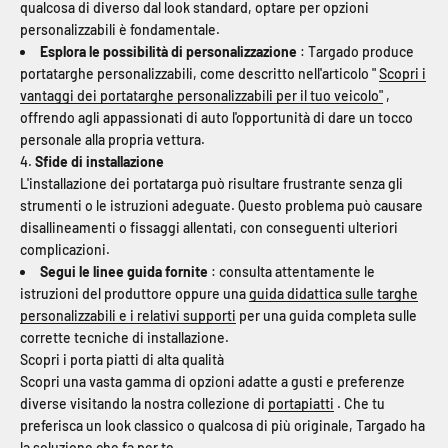
qualcosa di diverso dal look standard, optare per opzioni
personalizzabili è fondamentale.
Esplora le possibilità di personalizzazione
: Targado produce
portatarghe personalizzabili, come descritto nell'articolo "
Scopri i
vantaggi dei portatarghe personalizzabili per il tuo veicolo"
,
offrendo agli appassionati di auto l'opportunità di dare un tocco
personale alla propria vettura.
4.
Sfide di installazione
L'installazione dei portatarga può risultare frustrante senza gli
strumenti o le istruzioni adeguate. Questo problema può causare
disallineamenti o fissaggi allentati, con conseguenti ulteriori
complicazioni.
Segui le linee guida fornite
: consulta attentamente le
istruzioni del produttore oppure una
guida didattica sulle targhe
personalizzabili e i relativi supporti
per una guida completa sulle
corrette tecniche di installazione.
Scopri i porta piatti di alta qualità
Scopri una vasta gamma di opzioni adatte a gusti e preferenze
diverse visitando la nostra collezione di
portapiatti
. Che tu
preferisca un look classico o qualcosa di più originale, Targado ha
la soluzione che fa per te.