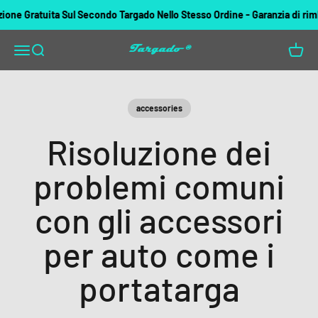
Vai al contenuto
Gratuita Sul Secondo Targado Nello Stesso Ordine - Garanzia di rimborso
Targado
Apri il menu di navigazione
Mostra il menu di ricerca
Mostra 
accessories
Risoluzione dei
problemi comuni
con gli accessori
per auto come i
portatarga