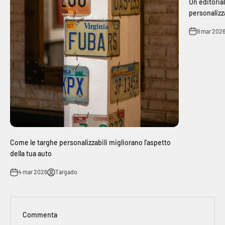
Un editorial
personalizz
9 mar 202
Come le targhe personalizzabili migliorano l'aspetto
della tua auto
4 mar 2026
Targado
Commenta